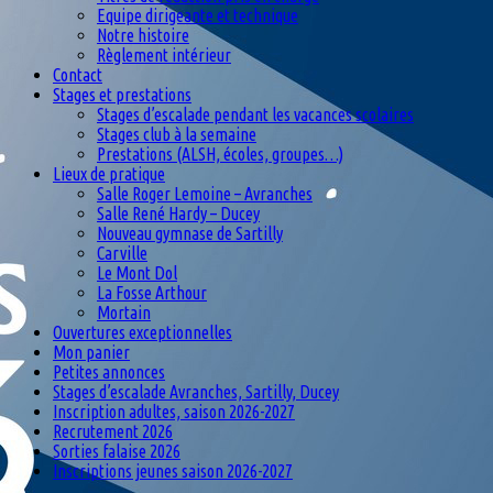
Equipe dirigeante et technique
Notre histoire
Règlement intérieur
Contact
Stages et prestations
Stages d’escalade pendant les vacances scolaires
Stages club à la semaine
Prestations (ALSH, écoles, groupes…)
Lieux de pratique
Salle Roger Lemoine – Avranches
Salle René Hardy – Ducey
Nouveau gymnase de Sartilly
Carville
Le Mont Dol
La Fosse Arthour
Mortain
Ouvertures exceptionnelles
Mon panier
Petites annonces
Stages d’escalade Avranches, Sartilly, Ducey
Inscription adultes, saison 2026-2027
Recrutement 2026
Sorties falaise 2026
Inscriptions jeunes saison 2026-2027